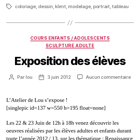
coloriage
,
dessin
,
klimt
,
modelage
,
portrait
,
tableau
COURS ENFANTS / ADOLESCENTS
SCULPTURE ADULTE
Exposition des élèves
Par
lou
3 juin 2012
Aucun commentaire
L’Atelier de Lou s’expose !
[singlepic id=137 w=550 h=195 float=none]
Les 22 & 23 Juin de 12h à 18h venez découvrir les
oeuvres réalisées par les élèves adultes et enfants durant
toute l’année 2012 / 13, sur les thématique : Renaissance