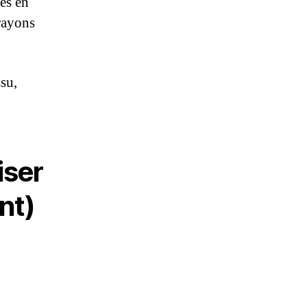
es en
crayons
ssu,
iser
nt)