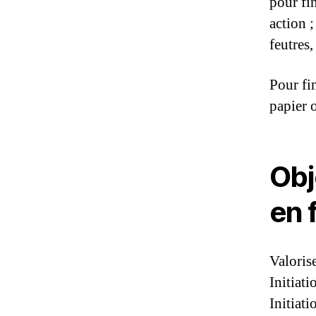
pour fi
action 
feutres,
Pour fi
papier 
Obje
en 
Valorise
Initiat
Initiat