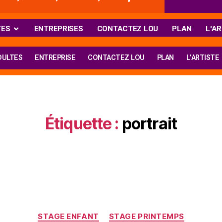
TES
ENTREPRISES
CONTACTEZ LOU
PLAN
L'AR
DULTES
ENTREPRISE
CONTACTEZ LOU
PLAN
L’ARTISTE
Étiquette :
portrait
STAGE ENFANT
STAGE PRINTEMPS