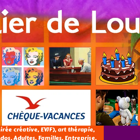
oirée créative, EVJF), art thérapie,
os, Adultes, Familles, Entreprise.