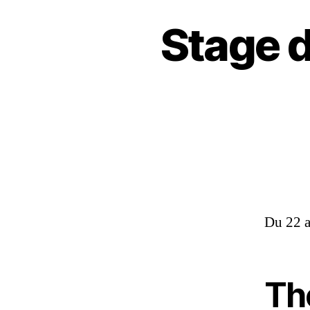
Stage 
Du 22 a
Th