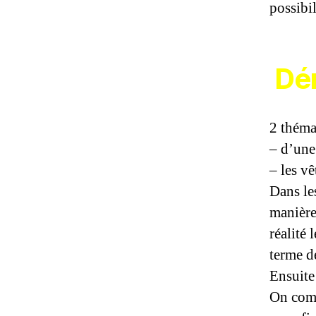
possibi
Dé
2 théma
– d’une
– les v
Dans le
manière 
réalité 
terme d
Ensuite
On comm