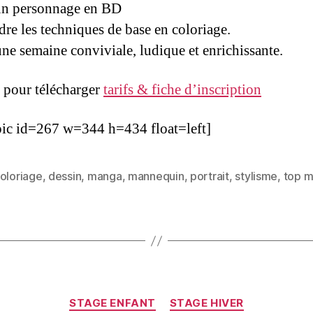
un personnage en BD
re les techniques de base en coloriage.
une semaine conviviale, ludique et enrichissante.
 pour télécharger
tarifs & fiche d’inscription
pic id=267 w=344 h=434 float=left]
oloriage
,
dessin
,
manga
,
mannequin
,
portrait
,
stylisme
,
top m
STAGE ENFANT
STAGE HIVER