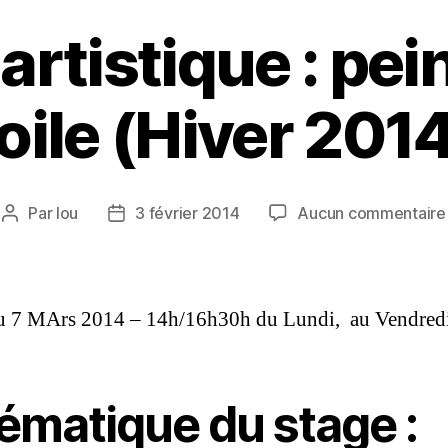
 artistique : pei
oile (Hiver 201
Par
lou
3 février 2014
Aucun commentaire
u 7 MArs 2014 – 14h/16h30h du Lundi, au Vendred
ématique du stage :