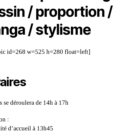
sin / proportion /
nga / stylisme
pic id=268 w=525 h=280 float=left]
aires
s se déroulera de 14h à 17h
on :
lité d’accueil à 13h45