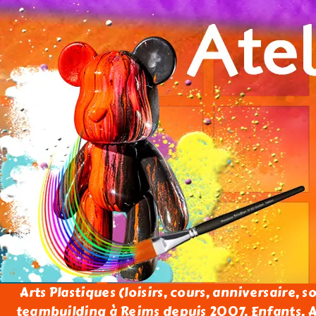
Arts Plastiques (loisirs, cours, anniversaire, s
teambuilding à Reims depuis 2007. Enfants, Ad