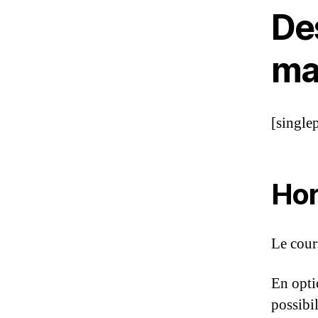
Des
ma
[single
Hor
Le cour
En opti
possibi