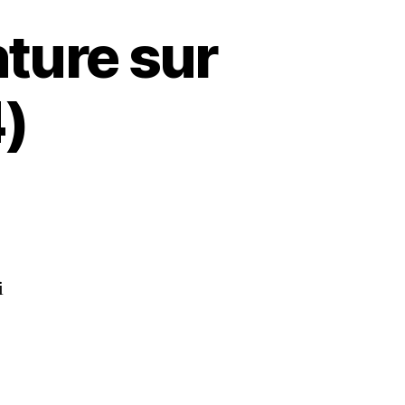
nture sur
4)
i