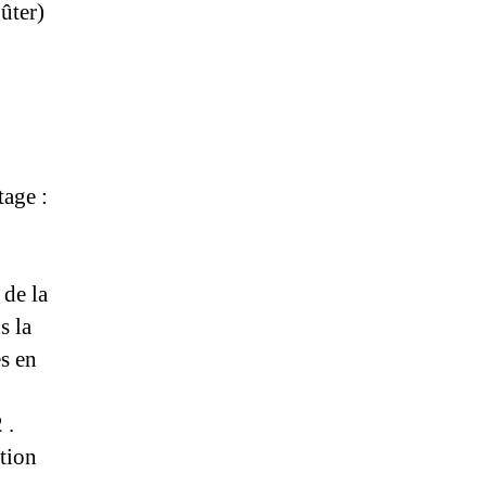
ûter)
tage :
 de la
s la
es en
 .
tion