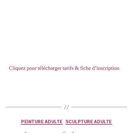
Ambiance détendue et résultat assuré.
Déroulement
Mardi 15 Septembre : 20h – 22h
Tarif : 10€
Cliquez pour télécharger tarifs & fiche d’inscription
PEINTURE ADULTE
SCULPTURE ADULTE