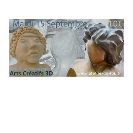
Que vous soyez fanatique de Rodin, doctorant en
pâte à sel ou simple curieux(se) d’un loisir artistique,
venez passer une soirée zen et créative.
L’argile détend, apaise, et envoûte ceux/celles qui
pressent, malaxent, pétrissent, cette glaise d’où vous
ferez sortir une tête.