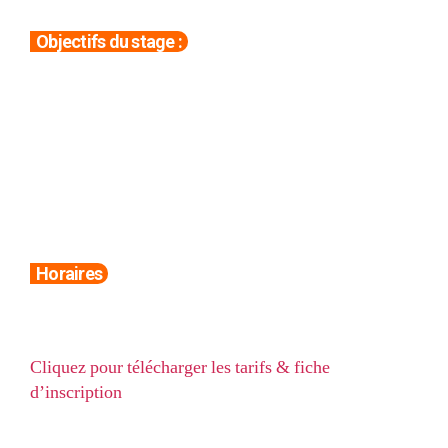
Objectifs du stage :
Apprendre à planifier et à découper un
projet en différentes phases.
S’initier à la photo
S’initier au montage numérique
Passer une semaine conviviale, ludique et
enrichissante.
Horaires
Le cours se déroulera du 20 au 24 Février de 13h30 à
17h30. Merci de ramener un goûter
Cliquez pour télécharger les tarifs & fiche
d’inscription