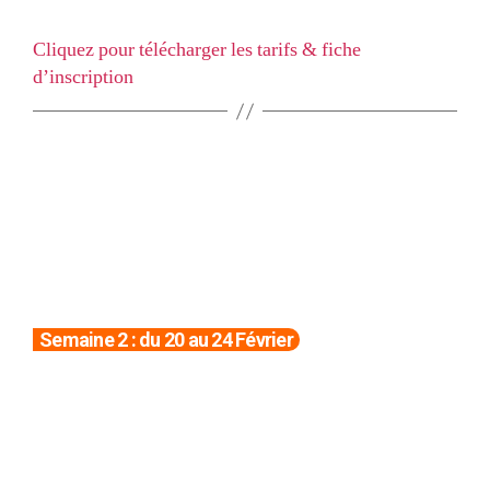
(prévoir le goûter)
Cliquez pour télécharger les tarifs & fiche
d’inscription
Thématique du stage :
Création d’un film en Stop
Motion
Semaine 2 : du 20 au 24 Février
Organisation de l’activité.
Création d’un film d’animation de 5 minutes en stop
motion.