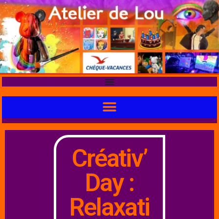
Créativ’
Day :
Relaxati