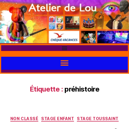
Étiquette :
préhistoire
NON CLASSÉ
STAGE ENFANT
STAGE TOUSSAINT