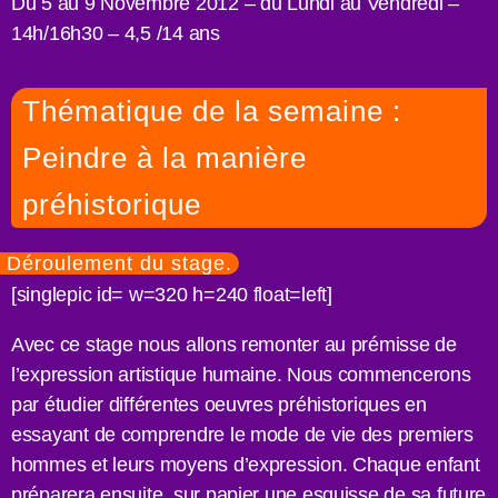
Du 5 au 9 Novembre 2012 – du Lundi au Vendredi –
14h/16h30 – 4,5 /14 ans
Thématique de la semaine :
Peindre à la manière
préhistorique
Déroulement du stage.
[singlepic id= w=320 h=240 float=left]
Avec ce stage nous allons remonter au prémisse de
l’expression artistique humaine. Nous commencerons
par étudier différentes oeuvres préhistoriques en
essayant de comprendre le mode de vie des premiers
hommes et leurs moyens d’expression. Chaque enfant
préparera ensuite, sur papier une esquisse de sa future