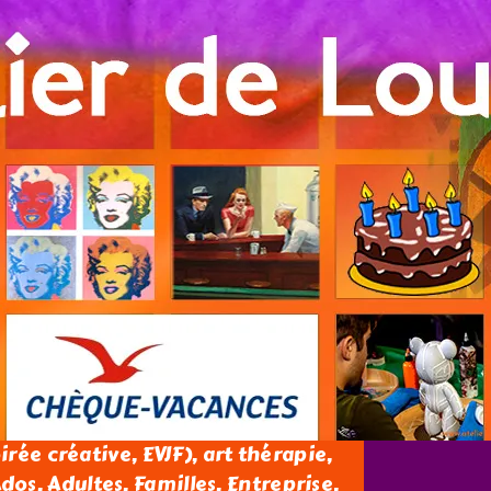
oirée créative, EVJF), art thérapie,
os, Adultes, Familles, Entreprise.