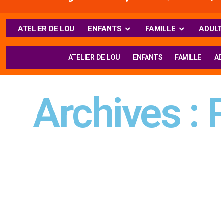
ATELIER DE LOU
ENFANTS
FAMILLE
ADUL
ATELIER DE LOU
ENFANTS
FAMILLE
A
Archives : 
La peinture est un art ouvert à tout le monde pour Lou. I
guidera pas à pas vers un futur coloré. 2 niveaux de cour
– Débutants : si vos derniers souvenirs de peintre
– Confirmé : prendre contact pour définir votre niv