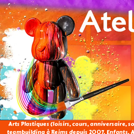
Arts Plastiques (loisirs, cours, anniversaire, s
teambuilding à Reims depuis 2007. Enfants, Ad