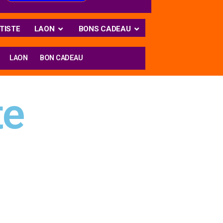
TISTE
LAON
BONS CADEAU
LAON
BON CADEAU
te
 pédagogie de l’atelier vous
vous.