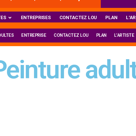
TES
ENTREPRISES
CONTACTEZ LOU
PLAN
L'AR
DULTES
ENTREPRISE
CONTACTEZ LOU
PLAN
L’ARTISTE
Peinture adul
l suffit d’avoir envie peindre et et de ne pas se stresser, la
s existent à l’atelier peinture adultes :
 remontent à la maternelle, le cours débutant est fait pour 
eau et intégrer la classe de peintre confirmés de l’atelier.