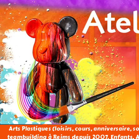
Arts Plastiques (loisirs, cours, anniversaire, s
teambuilding à Reims depuis 2007. Enfants, Ad