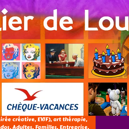
oirée créative, EVJF), art thérapie,
os, Adultes, Familles, Entreprise.