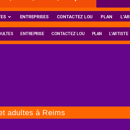
TES
ENTREPRISES
CONTACTEZ LOU
PLAN
L'AR
DULTES
ENTREPRISE
CONTACTEZ LOU
PLAN
L’ARTISTE
 et adultes à Reims