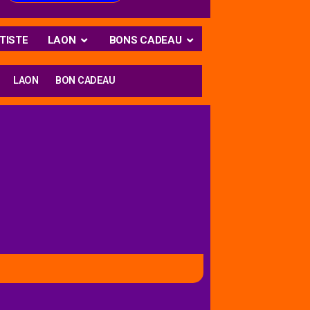
TISTE
LAON
BONS CADEAU
LAON
BON CADEAU