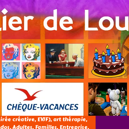
oirée créative, EVJF), art thérapie,
os, Adultes, Familles, Entreprise.