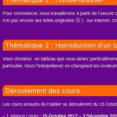
Pour commencer, nous travaillerons à partir de l’oeuvre de
n’ai pas encore ses toiles originales 😉 ) , sur internet, 
Thématique 2 : reproduction d’un 
Vous choisirez un tableau que vous aimez particulièremen
particulier. Vous l’Interpréterez en changeant les couleur
Déroulement des cours.
Les cours annuels de l’atelier se dérouleront du 15 Oct
– 1 séance / mois
:
15 Octobre 2017
–
3 Décembre 2016