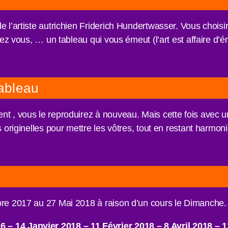
 l’artiste autrichien Friderich Hundertwasser. Vous choisire
chez vous, … un tableau qui vous émeut (l’art est affaire d’é
tableau
t , vous le reproduirez à nouveau. Mais cette fois avec u
s originelles pour mettre les vôtres, tout en restant harmon
obre 2017 au 27 Mai 2018 à raison d’un cours le Dimanche.
 – 14 Janvier 2018
–
11 Février 2018
–
8 Avril 2018
–
1