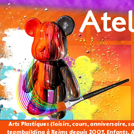
Arts Plastiques (loisirs, cours, anniversaire, s
teambuilding à Reims depuis 2007. Enfants, Ad