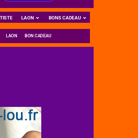
TISTE
LAON
BONS CADEAU
LAON
BON CADEAU