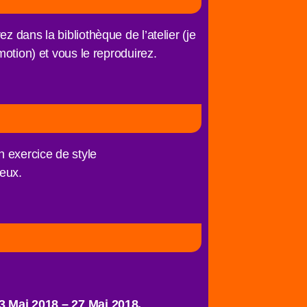
z dans la bibliothèque de l’atelier (je
motion) et vous le reproduirez.
n exercice de style
ieux.
3 Mai 2018 – 27 Mai 2018.