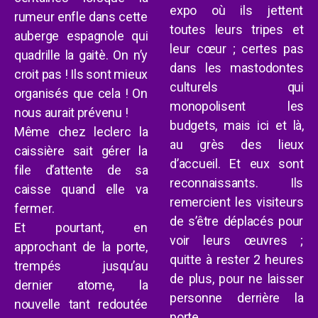
expo où ils jettent
rumeur enfle dans
cette
toutes leurs tripes et
auberge espagnole
qui
leur cœur ; certes pas
quadrille
la gaitè. On n’y
dans les mastodontes
cro
i
t pas ! Ils sont mieux
culturels qui
organisé
s
que cela ! On
monopolisent les
nous aurait prévenu !
budgets, mais ici et là,
Même chez leclerc la
au grès des lieux
caissière sait gérer la
d’accueil. Et eux sont
file d’attente de sa
reconnaissants. Ils
caisse
quand elle va
remercient les visiteurs
fermer
.
de s’être déplacés pour
Et pourtant, en
voir leurs œuvres ;
approchant de la porte,
quitte à rester 2 heures
trempé
s
jusqu’
au
de plus, pour ne laisser
dernier atome
,
la
personne derrière la
nouvelle tant redoutée
porte.