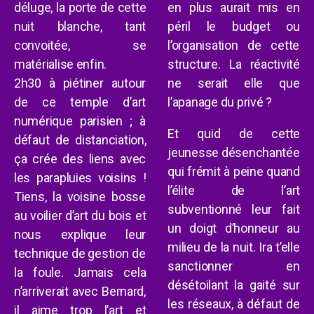
déluge, la porte de cette
en plus aurait mis en
nuit blanche, tant
péril le budget ou
convoitée,
se
l’organisation de cette
matérialise
enfin.
structure. La réactivité
2h30
à piétiner
autour
ne serait elle que
de ce temple d’art
l’apanage du privé ?
numérique parisien ;
à
Et quid de cette
défaut de distanciation,
jeunesse désenchantée
ça crée des liens avec
qui frémit à peine quand
les parapluies voisins !
l’élite de l’art
Tiens, la voisine bosse
subventionné leur fait
au voilier d’
art du bois
et
un doigt d’honneur au
nous explique leur
milieu de la nuit. Ira t’elle
technique de
gestion de
sanctionner en
la foule.
Jamais cela
désétoilant la gaité sur
n’arriverait avec
B
ernard,
les réseaux, à défaut de
il aime trop l’art et