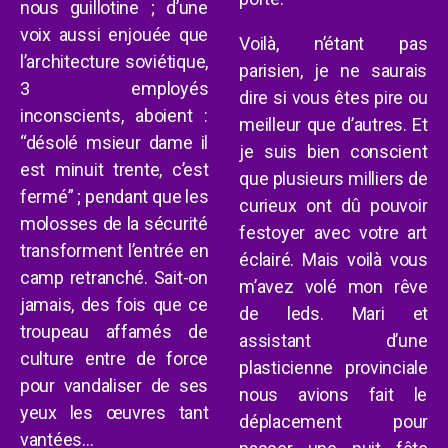
nous guillotine
; d’une
voix aussi enjouée que
Voilà, n’étant pas
l’architecture soviétique,
parisien, je ne saurais
3
employé
s
dire si vous êtes pire ou
inconscient
s
,
aboie
nt
:
meilleur que d’autres. Et
“désolé msieur dame il
je suis bien conscient
est minuit trente, c’est
que plusieurs milliers de
fermé” ; pendant que les
curieux ont dû pouvoir
molosse
s
de la sécurité
festoyer avec votre art
transforment l’entrée en
éclairé. Mais voilà vous
camp retranché. Sait-on
m’avez volé mon rêve
jamais, des fois que ce
de leds. Mari et
troupeau affamés de
assistant d’une
culture entre de force
plasticienne provinciale
pour
vandaliser de
ses
nous avions fait le
yeux
les
œuvres tant
déplacement pour
vantées…