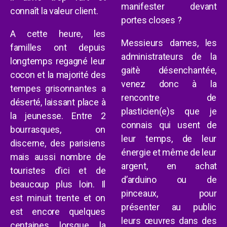
manifester devant
connaît la valeur
client.
portes closes ?
A cette heure, l
es
Messieurs dames, les
familles ont depuis
administrateurs de la
longtemps regagné leur
gaitè désenchantée,
cocon et l
a majorité des
venez donc à la
tempes grisonnantes
a
rencontre de
déserté, laissant place à
plasticien(e)s que je
la jeunesse.
Entre 2
connais qui usent de
bourrasques,
on
leur temps, de leur
discerne, des parisiens
énergie et même de leur
mais
aussi
nombre de
argent, en achat
touristes d’ici et
de
d’arduino ou de
beaucoup plus loin
. Il
pinceaux, pour
est minuit trente et
on
présenter au public
est encore quelques
leurs œuvres dans des
centaines lorsque
la