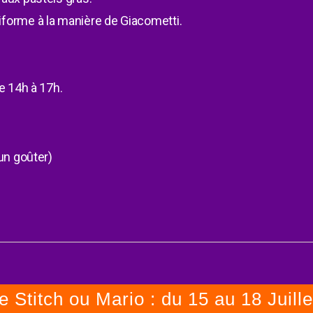
iliforme à la manière de Giacometti.
e 14h à 17h.
un goûter)
 Stitch ou Mario : du 15 au 18 Juille