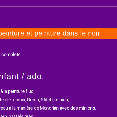
einture et peinture dans le noir
ne complète
nfant / ado.
à la peinture fluo.
rte clé comix, Grogu, Stitch, minion, ….
inceau à la manière de Mondrian avec des minions.
h aux pastels gras.