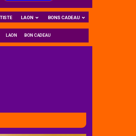
TISTE
LAON
BONS CADEAU
LAON
BON CADEAU