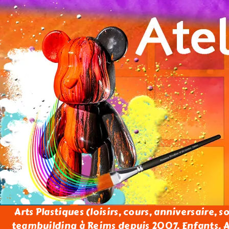
Arts Plastiques (loisirs, cours, anniversaire, s
teambuilding à Reims depuis 2007. Enfants, Ad