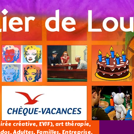
oirée créative, EVJF), art thérapie,
os, Adultes, Familles, Entreprise.