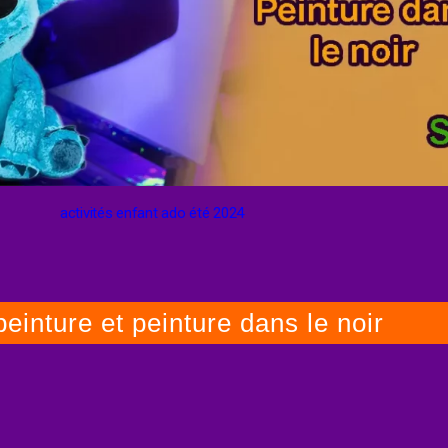
activités enfant ado été 2024
einture et peinture dans le noir