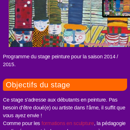
Programme du stage peinture pour la saison 2014 /
2015.
Objectifs du stage
Ce stage s’adresse aux débutants en peinture. Pas
besoin d’être doué(e) ou artiste dans l’âme, il suffit que
vous ayez envie !
Comme pour les
formations en sculpture
, la pédagogie