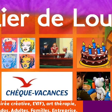
oirée créative, EVJF), art thérapie,
os, Adultes, Familles, Entreprise.