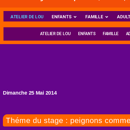
ATELIER DE LOU
ENFANTS
FAMILLE
ADUL
ATELIER DE LOU
ENFANTS
FAMILLE
A
Dimanche 25 Mai 2014
Théme du stage : peignons comm