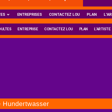
TES
ENTREPRISES
CONTACTEZ LOU
PLAN
L'AR
DULTES
ENTREPRISE
CONTACTEZ LOU
PLAN
L’ARTISTE
e Hundertwasser