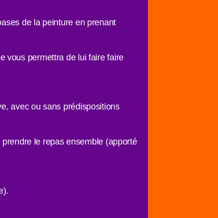
bases de la peinture en prenant
 vous permettra de lui faire faire
ve, avec ou sans prédispositions
ur prendre le repas ensemble (apporté
e).