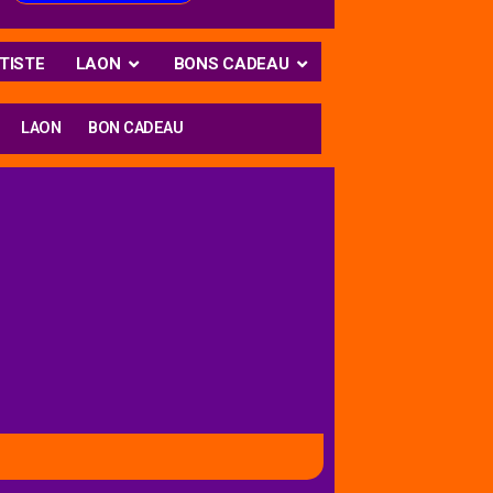
TISTE
LAON
BONS CADEAU
LAON
BON CADEAU