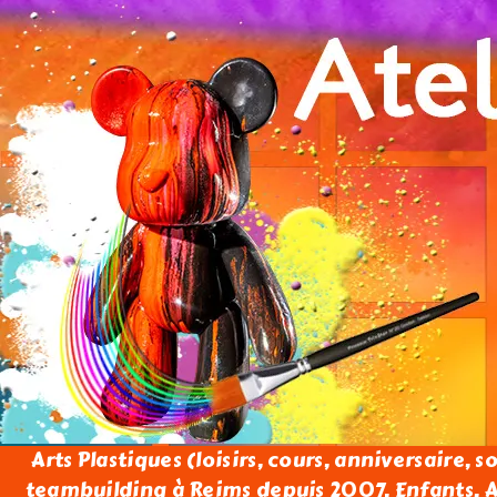
Arts Plastiques (loisirs, cours, anniversaire, s
teambuilding à Reims depuis 2007. Enfants, Ad