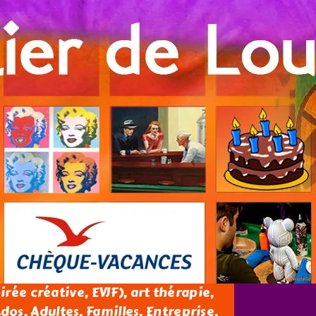
oirée créative, EVJF), art thérapie,
os, Adultes, Familles, Entreprise.