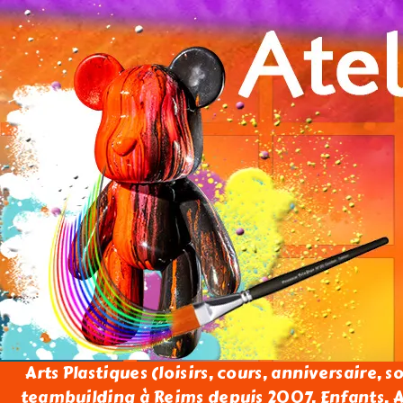
Arts Plastiques (loisirs, cours, anniversaire, s
teambuilding à Reims depuis 2007. Enfants, Ad