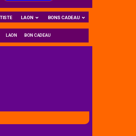
TISTE
LAON
BONS CADEAU
LAON
BON CADEAU