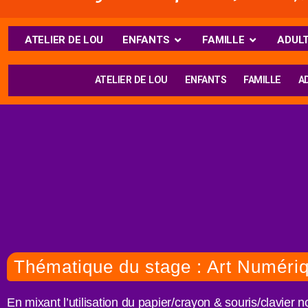
ATELIER DE LOU
ENFANTS
FAMILLE
ADUL
ATELIER DE LOU
ENFANTS
FAMILLE
A
Thématique du stage : Art Numéri
En mixant l’utilisation du papier/crayon & souris/clavier 