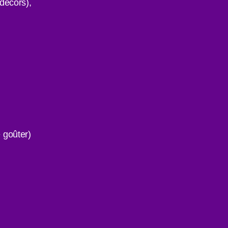
décors),
e goûter)