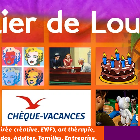
oirée créative, EVJF), art thérapie,
os, Adultes, Familles, Entreprise.