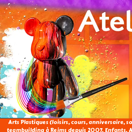
Arts Plastiques (loisirs, cours, anniversaire, s
teambuilding à Reims depuis 2007. Enfants, Ad