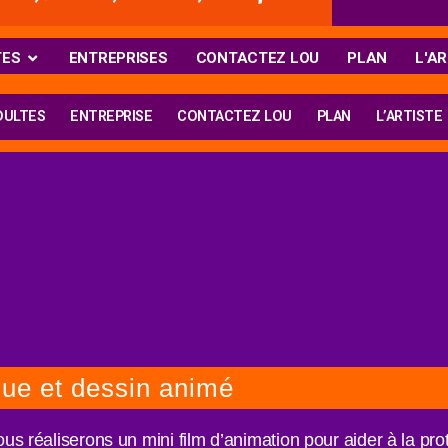
TES
ENTREPRISES
CONTACTEZ LOU
PLAN
L'AR
DULTES
ENTREPRISE
CONTACTEZ LOU
PLAN
L’ARTISTE
que et dessin animé
nous réaliserons un mini film d’animation pour aider à la p