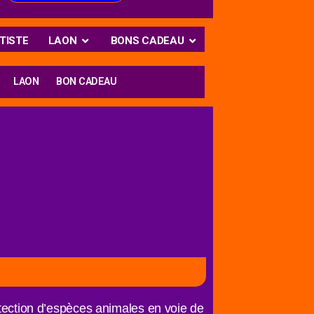
TISTE
LAON
BONS CADEAU
LAON
BON CADEAU
rotection d’espèces animales en voie de