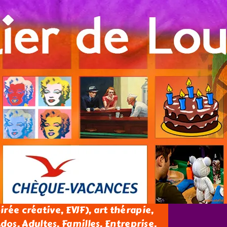
oirée créative, EVJF), art thérapie,
os, Adultes, Familles, Entreprise.