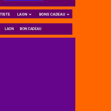
TISTE
LAON
BONS CADEAU
LAON
BON CADEAU