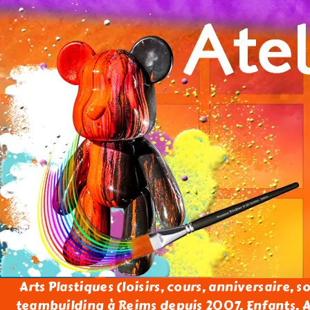
Arts Plastiques (loisirs, cours, anniversaire, s
teambuilding à Reims depuis 2007. Enfants, Ad