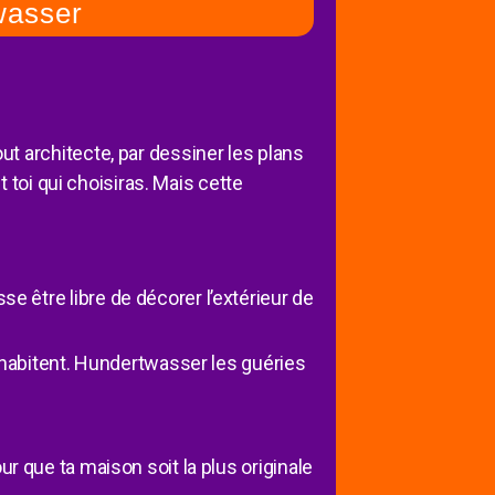
wasser
t architecte, par dessiner les plans
 toi qui choisiras. Mais cette
e être libre de décorer l’extérieur de
habitent. Hundertwasser les guéries
ur que ta maison soit la plus originale