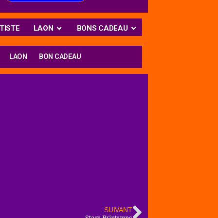
TISTE
LAON
BONS CADEAU
LAON
BON CADEAU
SUIVANT
Stage Printemps