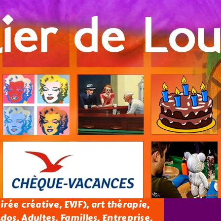
oirée créative, EVJF), art thérapie,
os, Adultes, Familles, Entreprise.