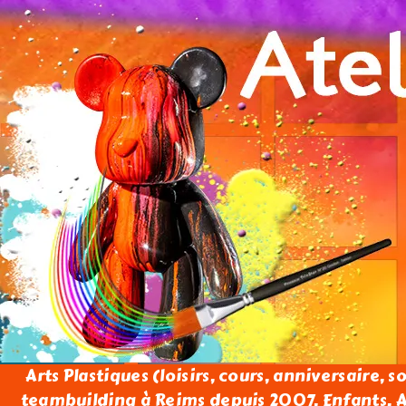
Arts Plastiques (loisirs, cours, anniversaire, s
teambuilding à Reims depuis 2007. Enfants, Ad