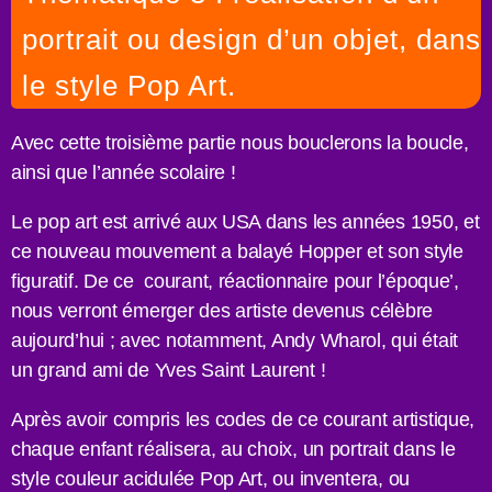
portrait ou design d’un objet, dans
le style Pop Art.
Avec cette troisième partie nous bouclerons la boucle,
ainsi que l’année scolaire !
Le pop art est arrivé aux USA dans les années 1950, et
ce nouveau mouvement a balayé Hopper et son style
figuratif. De ce courant, réactionnaire pour l’époque’,
nous verront émerger des artiste devenus célèbre
aujourd’hui ; avec notamment, Andy Wharol, qui était
un grand ami de Yves Saint Laurent !
Après avoir compris les codes de ce courant artistique,
chaque enfant réalisera, au choix, un portrait dans le
style couleur acidulée Pop Art, ou inventera, ou