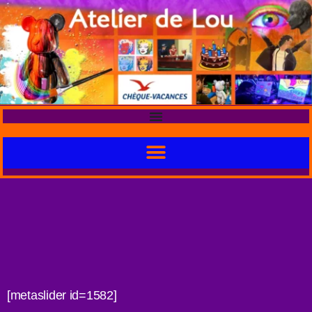
[metaslider id=1582]